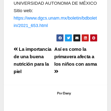
UNIVERSIDAD AUTONOMA DE MÉXICO
Sitio web:
https://www.dgcs.unam.mx/boletin/bdbolet
in/2021_653.html
Navegación
La importancia
Así es como la
de
de una buena
primavera afecta a
nutrición para la
los niños con asma
entradas
piel
Por
Dany