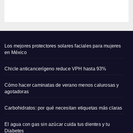
star
EDITOR
en el
emba
razo
y su
amor
por
Los mejores protectores solares faciales para mujeres
las
en México
come
dias
Chicle anticancerígeno reduce VPH hasta 93%
romá
ntica
Cómo hacer caminatas de verano menos calurosas y
s
agotadoras
Carbohidratos: por qué necesitan etiquetas más claras
El agua con gas sin azúcar cuida tus dientes y tu
Diabetes