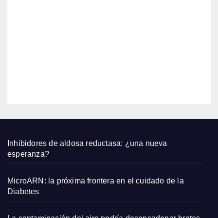
o
dos
2026
AGO
largo
s de
6,
Zara
2026
que
qued
EDITOR
an
bien
con
sand
alias
plana
Inhibidores de aldosa reductasa: ¿una nueva
s y
esperanza?
capaz
os
MicroARN: la próxima frontera en el cuidado de la
pequ
Diabetes
eños