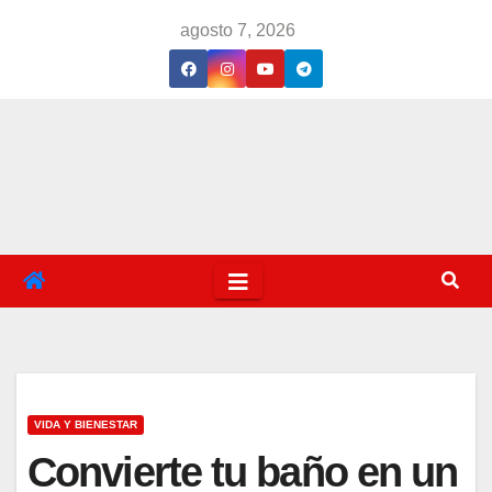
Saltar
agosto 7, 2026
al
contenido
VIDA Y BIENESTAR
Convierte tu baño en un