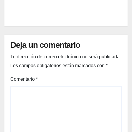
EDITOR
qué
prime
llevar
r ida
)
al
super
merc
ado
Deja un comentario
en
enero
Tu dirección de correo electrónico no será publicada.
Los campos obligatorios están marcados con
*
Comentario
*