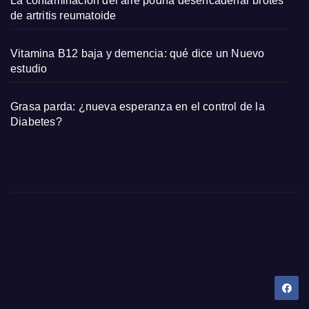
La contaminación del aire podría desencadenar brotes
de artritis reumatoide
Vitamina B12 baja y demencia: qué dice un Nuevo
estudio
Grasa parda: ¿nueva esperanza en el control de la
Diabetes?
Dany Tips
Salud, Belleza, Bienestar y más…