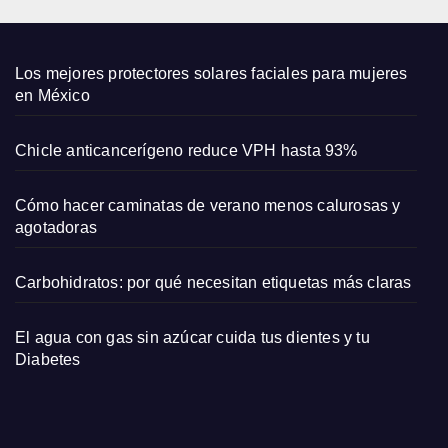
y su
amor
por
Los mejores protectores solares faciales para mujeres
las
en México
come
dias
Chicle anticancerígeno reduce VPH hasta 93%
romá
ntica
Cómo hacer caminatas de verano menos calurosas y
s
agotadoras
Carbohidratos: por qué necesitan etiquetas más claras
El agua con gas sin azúcar cuida tus dientes y tu
Diabetes