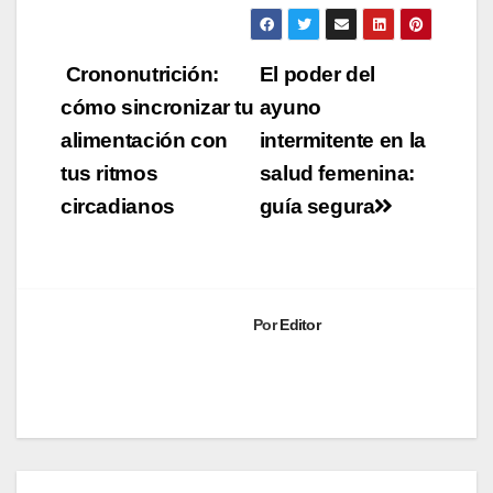
Navegación
Crononutrición:
El poder del
de
cómo sincronizar tu
ayuno
alimentación con
intermitente en la
entradas
tus ritmos
salud femenina:
circadianos
guía segura
Por
Editor