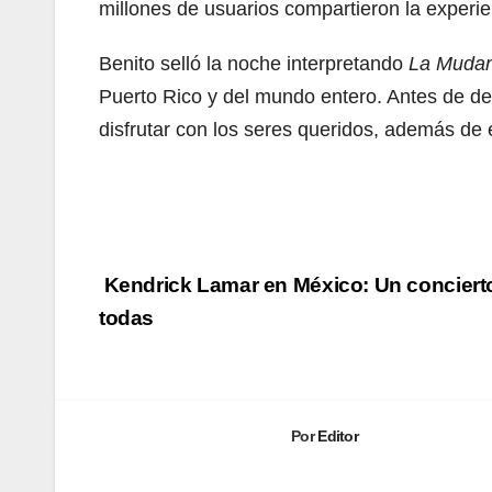
millones de usuarios compartieron la experi
Benito selló la noche interpretando
La Muda
Puerto Rico y del mundo entero. Antes de de
disfrutar con los seres queridos, además de 
Navegación
Kendrick Lamar en México: Un concierto
de
todas
entradas
Por
Editor