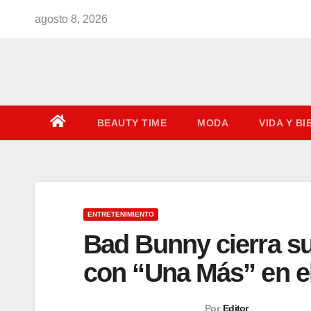
Saltar
agosto 8, 2026
al
contenido
BEAUTY TIME
MODA
VIDA Y B
ENTRETENIMIENTO
Bad Bunny cierra su
con “Una Más” en el
Por
Editor