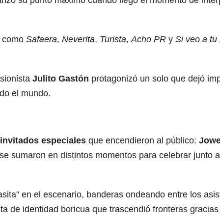
canzó su punto máximo cuando llegó el momento de inter
as como
Safaera
,
Neverita
,
Turista
,
Acho PR
y
Si veo a t
sionista
Julito Gastón
protagonizó un solo que dejó imp
odo el mundo.
invitados especiales
que encendieron al público:
Jowe
s se sumaron en distintos momentos para celebrar junto al
ita” en el escenario, banderas ondeando entre los asisten
ta de identidad boricua que trascendió fronteras gracias