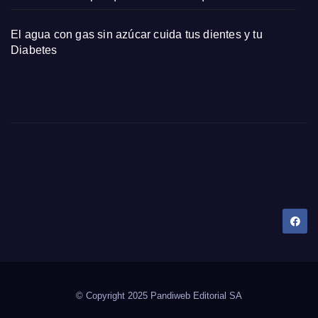
El agua con gas sin azúcar cuida tus dientes y tu
Diabetes
Dany Tips
Salud, Belleza, Bienestar y más…
© Copyright 2025 Pandiweb Editorial SA