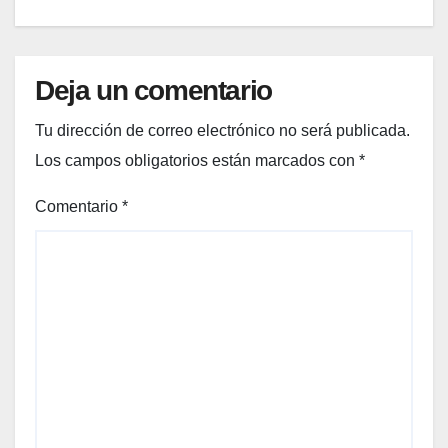
)
al
super
merc
ado
Deja un comentario
en
enero
Tu dirección de correo electrónico no será publicada.
Los campos obligatorios están marcados con
*
Comentario
*