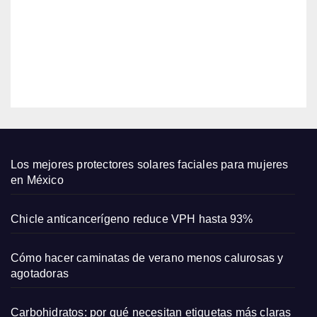
revel
está
a su
2026
en
biene
$18
star
EDITOR
en el
emba
razo
y su
amor
por
Los mejores protectores solares faciales para mujeres
las
en México
come
dias
Chicle anticancerígeno reduce VPH hasta 93%
romá
ntica
Cómo hacer caminatas de verano menos calurosas y
s
agotadoras
Carbohidratos: por qué necesitan etiquetas más claras