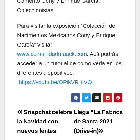
Comentó Cony y Enrique García,
Coleccionistas.
Para visitar la exposición “Colección de
Nacimentos Mexicanos Cony y Enrique
García” visita:
www.comunidadmuack.com
. Acá podrás
acceder a un tutorial de cómo verla en los
diferentes dispositivos.
https://youtu.be/OPikVR-i-VQ
Navegación
Snapchat celebra
Llega “La Fábrica
de
la Navidad con
de Santa 2021
nuevos lentes.
(Drive-in)
entradas