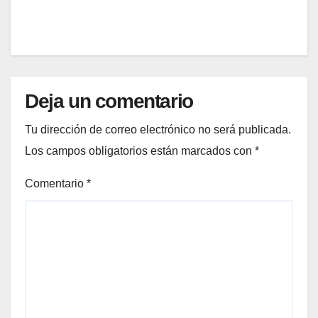
o Día:
super
ar los
1,910
millo
nes
Deja un comentario
de
dólar
Tu dirección de correo electrónico no será publicada.
es
Los campos obligatorios están marcados con
*
Comentario
*