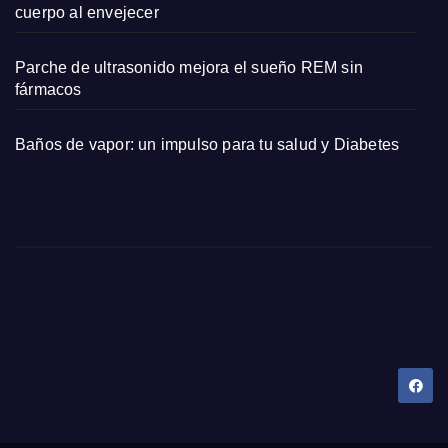
cuerpo al envejecer
Parche de ultrasonido mejora el sueño REM sin
fármacos
Baños de vapor: un impulso para tu salud y Diabetes
Dany Tips
Salud, Belleza, Bienestar y más…