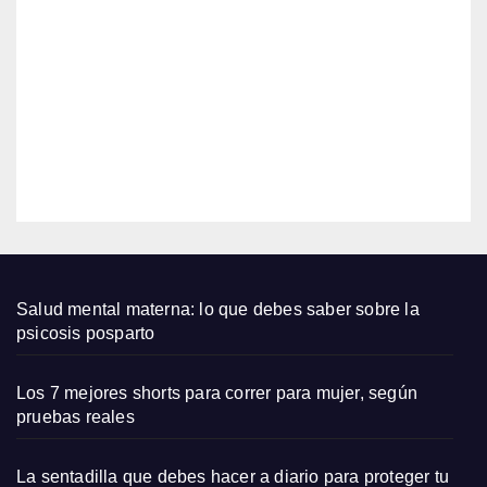
Markl
con
AGO
e y
Simo
Harry
9,
n
deslu
2026
Guob
mbra
adia
n en
EDITOR
cita
noctu
rna
con
estrel
las
Salud mental materna: lo que debes saber sobre la
psicosis posparto
Los 7 mejores shorts para correr para mujer, según
pruebas reales
La sentadilla que debes hacer a diario para proteger tu