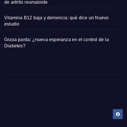
de artritis reumatoide
Vitamina B12 baja y demencia: qué dice un Nuevo
estudio
Grasa parda: ¿nueva esperanza en el control de la
Diabetes?
Dany Tips
Salud, Belleza, Bienestar y más…