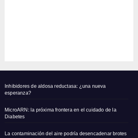
os de
feme
AGO
uñas
nina
corta
6,
s
2026
para
prob
EDITOR
ar en
agost
o
2026
Inhibidores de aldosa reductasa: ¿una nueva
esperanza?
MicroARN: la próxima frontera en el cuidado de la
Diabetes
La contaminación del aire podría desencadenar brotes