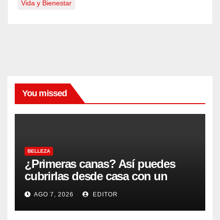
Vida y Bienestar
You missed
BELLEZA
¿Primeras canas? Así puedes
cubrirlas desde casa con un
acabado natural
AGO 7, 2026
EDITOR
BELLEZA
Cóm