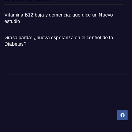
Vitamina B12 baja y demencia: qué dice un Nuevo
estudio
Grasa parda: ¿nueva esperanza en el control de la
Diabetes?
Dany Tips
Salud, Belleza, Bienestar y más…