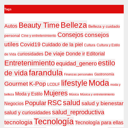
Tags
Belleza
Beauty Time
Autos
Belleza y cuidado
Consejos
consejos
personal
Cine y entretenimiento
utiles
Covid19
Cuidado de la piel
Cultura
Cultura y Estilo
De viaje
Donde ir
Editorial
curiosidades
de Vida
estilo
Entretenimiento
equidad_genero
farandula
de vida
Gastronomía
Finanzas personales
Moda
lifestyle
Gourmet
K-Pop
LCDLF
moda y
Mujeres
Moda y Estilo
belleza
Música
Música y entretenimiento
RSC
salud
Popular
salud y bienestar
Negocios
salud_reproductiva
salud y curiosidades
Tecnología
tecnologia
Tecnología para ellas