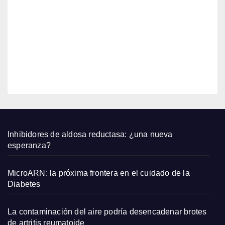
2026
AGO
largo
s de
6,
Zara
2026
que
qued
EDITOR
an
bien
con
sand
alias
plana
Inhibidores de aldosa reductasa: ¿una nueva
s y
esperanza?
capaz
os
MicroARN: la próxima frontera en el cuidado de la
pequ
Diabetes
eños
La contaminación del aire podría desencadenar brotes
de artritis reumatoide