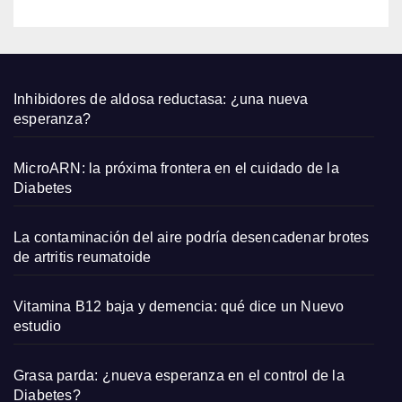
bien
con
sand
alias
plana
Inhibidores de aldosa reductasa: ¿una nueva
s y
esperanza?
capaz
os
MicroARN: la próxima frontera en el cuidado de la
pequ
Diabetes
eños
La contaminación del aire podría desencadenar brotes
de artritis reumatoide
Vitamina B12 baja y demencia: qué dice un Nuevo
estudio
Grasa parda: ¿nueva esperanza en el control de la
Diabetes?