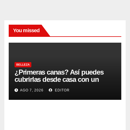
You missed
BELLEZA
¿Primeras canas? Así puedes
cubrirlas desde casa con un
acabado natural
AGO 7, 2026
EDITOR
BELLEZA
Cóm
o
lavar
AGO
tu
cabel
6,