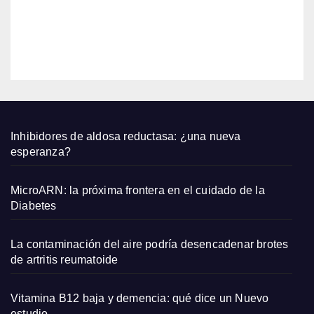
para
prob
EDITOR
ar en
agost
o
2026
Inhibidores de aldosa reductasa: ¿una nueva
esperanza?
MicroARN: la próxima frontera en el cuidado de la
Diabetes
La contaminación del aire podría desencadenar brotes
de artritis reumatoide
Vitamina B12 baja y demencia: qué dice un Nuevo
estudio