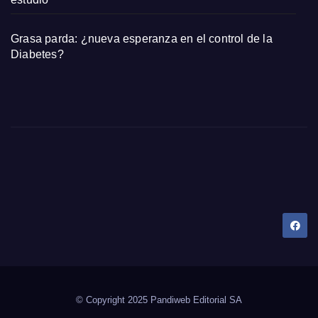
Grasa parda: ¿nueva esperanza en el control de la
Diabetes?
Dany Tips
Salud, Belleza, Bienestar y más…
© Copyright 2025 Pandiweb Editorial SA