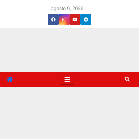
Saltar
agosto 9, 2026
al
contenido
Baña
rse