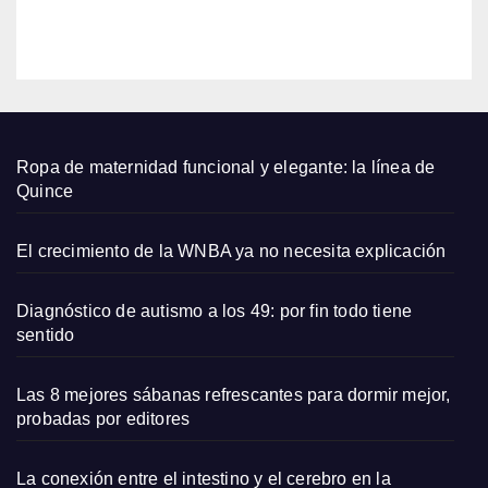
un
EDITOR
cabel
lo
salud
able
Ropa de maternidad funcional y elegante: la línea de
Quince
El crecimiento de la WNBA ya no necesita explicación
Diagnóstico de autismo a los 49: por fin todo tiene
sentido
Las 8 mejores sábanas refrescantes para dormir mejor,
probadas por editores
La conexión entre el intestino y el cerebro en la