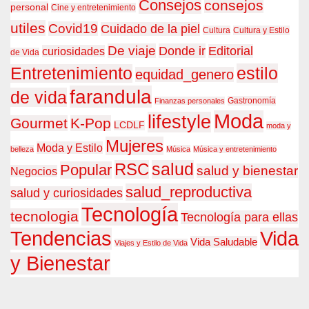
Consejos
consejos
personal
Cine y entretenimiento
utiles
Covid19
Cuidado de la piel
Cultura
Cultura y Estilo
De viaje
Donde ir
Editorial
curiosidades
de Vida
estilo
Entretenimiento
equidad_genero
farandula
de vida
Gastronomía
Finanzas personales
Moda
lifestyle
Gourmet
K-Pop
LCDLF
moda y
Mujeres
Moda y Estilo
belleza
Música
Música y entretenimiento
RSC
salud
Popular
salud y bienestar
Negocios
salud_reproductiva
salud y curiosidades
Tecnología
tecnologia
Tecnología para ellas
Tendencias
Vida
Vida Saludable
Viajes y Estilo de Vida
y Bienestar