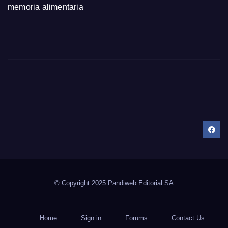
memoria alimentaria
Dany Tips
Salud, Belleza, Bienestar y más…
© Copyright 2025 Pandiweb Editorial SA
Home
Sign in
Forums
Contact Us