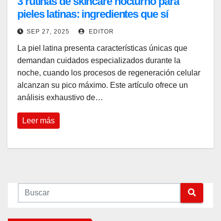
3 rutinas de skincare nocturno para
pieles latinas: ingredientes que sí
funcionan según dermatólogas
SEP 27, 2025
EDITOR
La piel latina presenta características únicas que
demandan cuidados especializados durante la
noche, cuando los procesos de regeneración celular
alcanzan su pico máximo. Este artículo ofrece un
análisis exhaustivo de…
Leer más