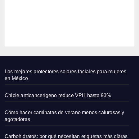
revel
está
a su
2026
en
biene
$18
star
EDITOR
en el
emba
razo
y su
amor
por
Los mejores protectores solares faciales para mujeres
las
en México
come
dias
Chicle anticancerígeno reduce VPH hasta 93%
romá
ntica
Cómo hacer caminatas de verano menos calurosas y
s
agotadoras
Carbohidratos: por qué necesitan etiquetas más claras