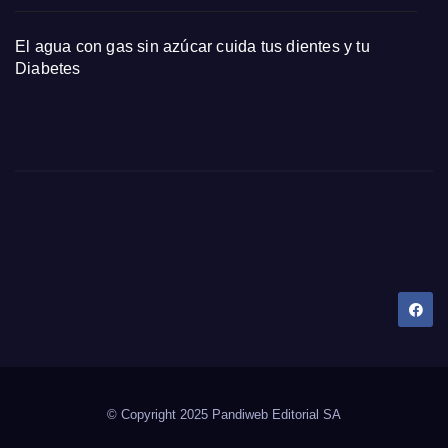
El agua con gas sin azúcar cuida tus dientes y tu
Diabetes
Dany Tips
Salud, Belleza, Bienestar y más…
© Copyright 2025 Pandiweb Editorial SA