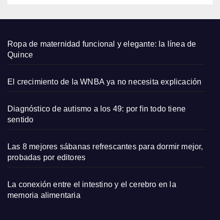
rna
con
estrel
las
Ropa de maternidad funcional y elegante: la línea de
Quince
El crecimiento de la WNBA ya no necesita explicación
Diagnóstico de autismo a los 49: por fin todo tiene
sentido
Las 8 mejores sábanas refrescantes para dormir mejor,
probadas por editores
La conexión entre el intestino y el cerebro en la
memoria alimentaria