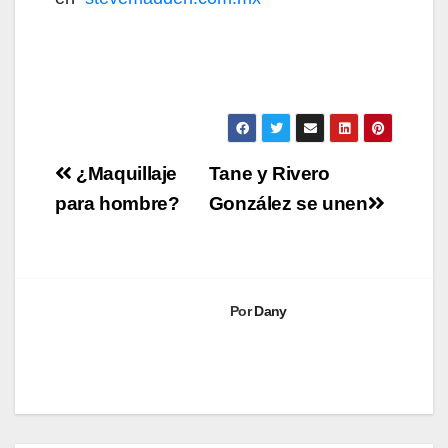
Navegación
¿Maquillaje
Tane y Rivero
de
para hombre?
González se unen
entradas
Por
Dany