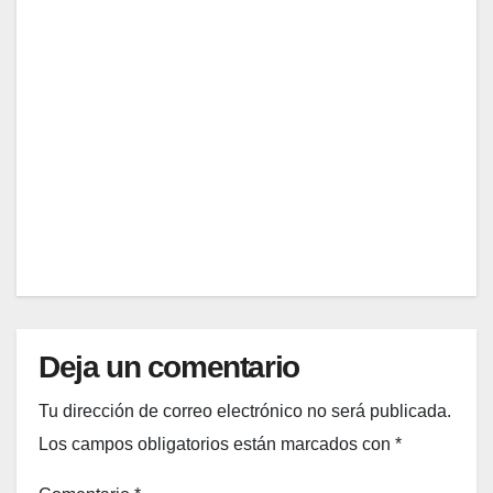
Lista
os
proto
de
mexi
colo
comp
DIC
cano
de la
ras
s esta
llega
salud
20,
temp
da
able
2025
orada
elega
para
.
nte (y
tu
EDITOR
qué
prime
llevar
r ida
)
al
super
merc
ado
Deja un comentario
en
enero
Tu dirección de correo electrónico no será publicada.
Los campos obligatorios están marcados con
*