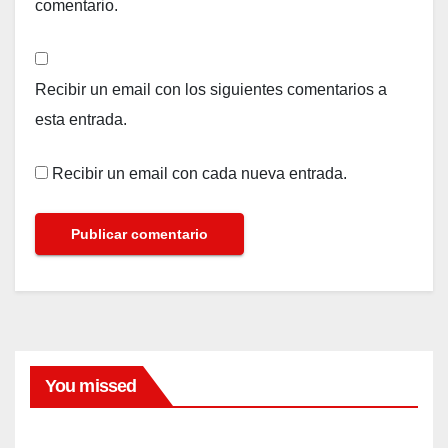
comentario.
Recibir un email con los siguientes comentarios a
esta entrada.
Recibir un email con cada nueva entrada.
You missed
FARANDULA
El
dram