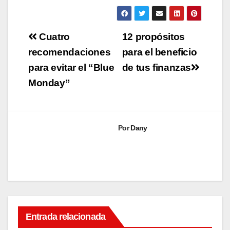
Navegación
Cuatro
12 propósitos
de
recomendaciones
para el beneficio
para evitar el “Blue
de tus finanzas
entradas
Monday”
Por
Dany
VIDA Y
Entrada relacionada
BIENESTAR
Esca