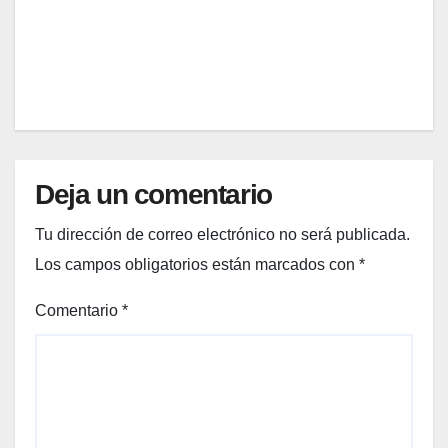
Futb
lifest
olito
yle
EDITOR
Bimb
real
o
2026
Deja un comentario
Tu dirección de correo electrónico no será publicada.
Los campos obligatorios están marcados con
*
Comentario
*