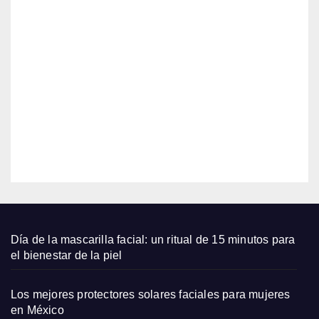
La
sa en
sarté
la
n
cocin
AGO
antia
a
dhere
5,
nte
2026
más
vendi
EDITOR
da de
Pione
er
Wom
an
está
Día de la mascarilla facial: un ritual de 15 minutos para
en
el bienestar de la piel
$18
Los mejores protectores solares faciales para mujeres
en México