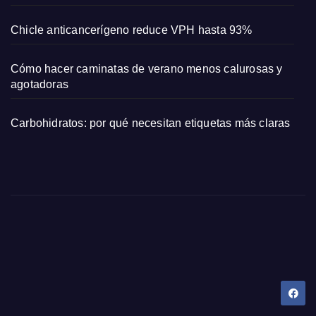
Chicle anticancerígeno reduce VPH hasta 93%
Cómo hacer caminatas de verano menos calurosas y
agotadoras
Carbohidratos: por qué necesitan etiquetas más claras
Dany Tips
Salud, Belleza, Bienestar y más…