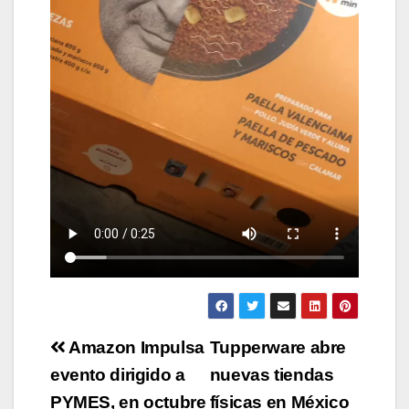
Navegación
Amazon Impulsa
Tupperware abre
de
evento dirigido a
nuevas tiendas
PYMES, en octubre
físicas en México