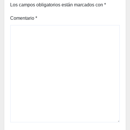
perfe
Los campos obligatorios están marcados con
*
cta
entre
Comentario
*
lo
casu
al y
lo
sofist
icado