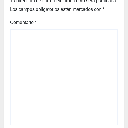
enero
Tu dirección de correo electrónico no será publicada.
Los campos obligatorios están marcados con
*
Comentario
*