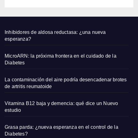
de
los
70
con
un
Inhibidores de aldosa reductasa: ¿una nueva
mon
esperanza?
o
blanc
MicroARN: la próxima frontera en el cuidado de la
o
Diabetes
La contaminación del aire podría desencadenar brotes
de artritis reumatoide
Vitamina B12 baja y demencia: qué dice un Nuevo
estudio
Grasa parda: ¿nueva esperanza en el control de la
Diabetes?