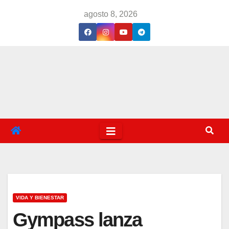
Saltar
agosto 8, 2026
al
contenido
VIDA Y BIENESTAR
Gympass lanza