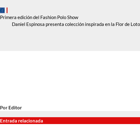
Navegación
Primera edición del Fashion Polo Show
Daniel Espinosa presenta colección inspirada en la Flor de Loto
de
entradas
Por
Editor
Entrada relacionada
oda
Moda
Moda