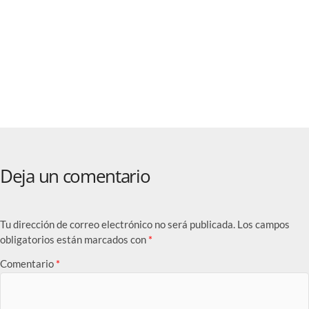
ndalias tipo
10 bolsas
La tendencia
pargata
transparentes
de zapatos
ómodas y
lindas para
locos en
rfectas para
conciertos y
Copenhague:
 verano
estadios
¡dedos al aire!
go 9, 2026
Ago 9, 2026
Ago 8, 2026
itor
Editor
Editor
Deja un comentario
Tu dirección de correo electrónico no será publicada.
Los campos
obligatorios están marcados con
*
Comentario
*