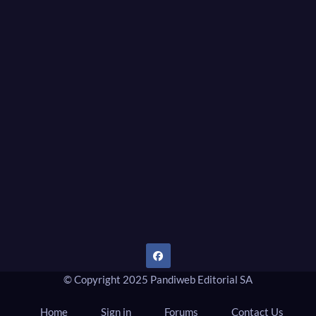
Dany Tips
Salud, Belleza, Bienestar y más…
© Copyright 2025 Pandiweb Editorial SA
Home
Sign in
Forums
Contact Us