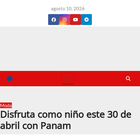
Saltar
agosto 10, 2026
al
contenido
Moda
Disfruta como niño este 30 de
abril con Panam