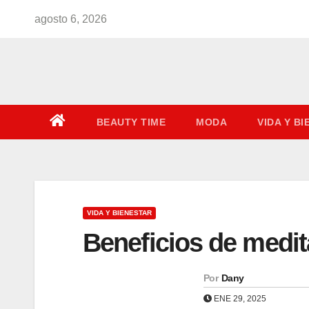
Saltar
agosto 6, 2026
al
contenido
BEAUTY TIME
MODA
VIDA Y B
VIDA Y BIENESTAR
Beneficios de medit
Por
Dany
ENE 29, 2025