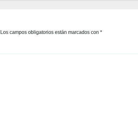
proto
colo
de la
llega
Los campos obligatorios están marcados con
*
da
elega
nte (y
qué
llevar
)