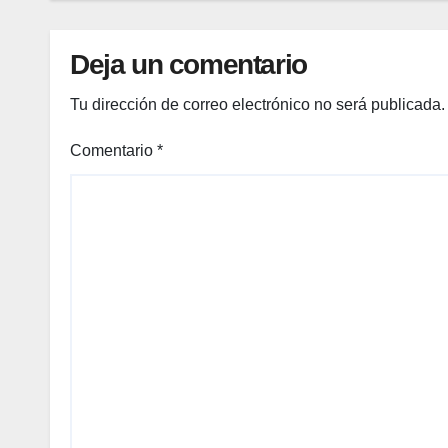
nos
de
Deja un comentario
playa
más
Tu dirección de correo electrónico no será publicada.
barat
os
Comentario
*
para
los
viajer
os
mexi
cano
s esta
temp
orada
.