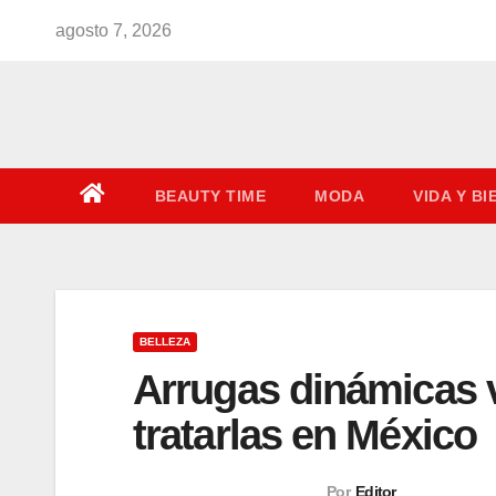
Saltar
agosto 7, 2026
al
contenido
BEAUTY TIME
MODA
VIDA Y B
BELLEZA
Arrugas dinámicas v
tratarlas en México
Por
Editor