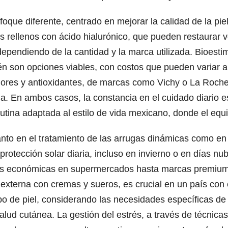
foque diferente, centrado en mejorar la calidad de la pi
s rellenos con ácido hialurónico, que pueden restaurar 
ependiendo de la cantidad y la marca utilizada. Bioesti
ién son opciones viables, con costos que pueden variar 
dores y antioxidantes, de marcas como Vichy o La Roch
ia. En ambos casos, la constancia en el cuidado diario 
tina adaptada al estilo de vida mexicano, donde el equili
nto en el tratamiento de las arrugas dinámicas como en 
 protección solar diaria, incluso en invierno o en días n
nes económicas en supermercados hasta marcas premium 
externa con cremas y sueros, es crucial en un país con 
po de piel, considerando las necesidades específicas d
ud cutánea. La gestión del estrés, a través de técnicas 