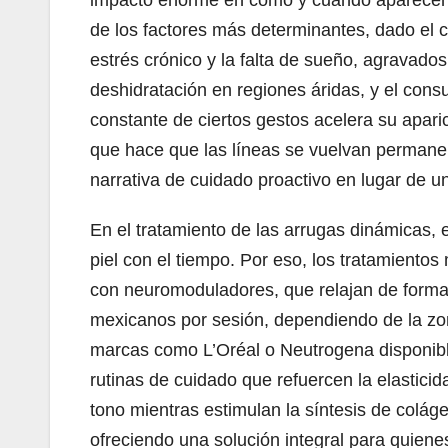
impacto enorme en cómo y cuándo aparecen la
de los factores más determinantes, dado el 
estrés crónico y la falta de sueño, agravado
deshidratación en regiones áridas, y el cons
constante de ciertos gestos acelera su aparic
que hace que las líneas se vuelvan permanen
narrativa de cuidado proactivo en lugar de un
En el tratamiento de las arrugas dinámicas, e
piel con el tiempo. Por eso, los tratamiento
con neuromoduladores, que relajan de forma
mexicanos por sesión, dependiendo de la zon
marcas como L’Oréal o Neutrogena disponibl
rutinas de cuidado que refuercen la elasticid
tono mientras estimulan la síntesis de coláge
ofreciendo una solución integral para quiene