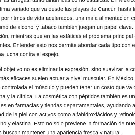
s arrugas, tanto dinámicas como estáticas. En México, 
clima variado que va desde las playas de Cancún hasta l
s por ritmos de vida acelerados, una mala alimentación 
umo de alcohol y tabaco también juegan un papel clave. 
ión, mientras que en las estáticas el problema principal e
tes. Entender esto nos permite abordar cada tipo con es
a lucha contra el espejo.
l objetivo no es eliminar la expresión, sino suavizar la
s más eficaces suelen actuar a nivel muscular. En México
 controlada el músculo y pueden tener un costo que va 
a y la clínica. La cosmética con péptidos también es un
es en farmacias y tiendas departamentales, ayudando a
ad de la piel con activos como alfahidroxiácidos y retino
no y elastina. Esto no solo previene la formación de nue
s buscan mantener una apariencia fresca y natural.