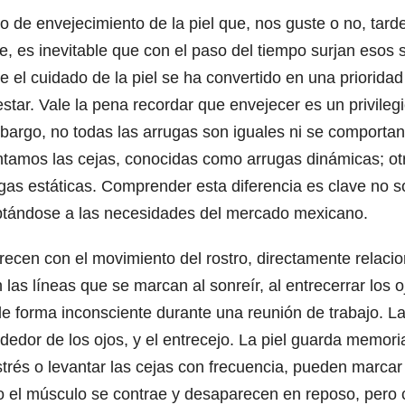
o de envejecimiento de la piel que, nos guste o no, tar
e, es inevitable que con el paso del tiempo surjan eso
e el cuidado de la piel se ha convertido en una priorida
estar. Vale la pena recordar que envejecer es un privileg
mbargo, no todas las arrugas son iguales ni se comport
ntamos las cejas, conocidas como arrugas dinámicas; ot
ugas estáticas. Comprender esta diferencia es clave no 
adaptándose a las necesidades del mercado mexicano.
cen con el movimiento del rostro, directamente relacion
n las líneas que se marcan al sonreír, al entrecerrar lo
 de forma inconsciente durante una reunión de trabajo. L
rededor de los ojos, y el entrecejo. La piel guarda memor
strés o levantar las cejas con frecuencia, pueden marca
 el músculo se contrae y desaparecen en reposo, pero con