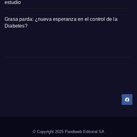
estudio
Grasa parda: ¿nueva esperanza en el control de la
Diabetes?
Dany Tips
Salud, Belleza, Bienestar y más…
© Copyright 2025 Pandiweb Editorial SA