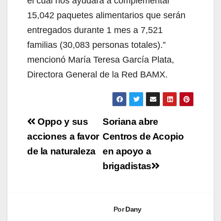
el cual nos ayudara a complementar
15,042 paquetes alimentarios que serán
entregados durante 1 mes a 7,521
familias (30,083 personas totales).”
mencionó María Teresa García Plata,
Directora General de la Red BAMX.
Navegación
Oppo y sus
Soriana abre
de
acciones a favor
Centros de Acopio
de la naturaleza
en apoyo a
entradas
brigadistas
Por
Dany