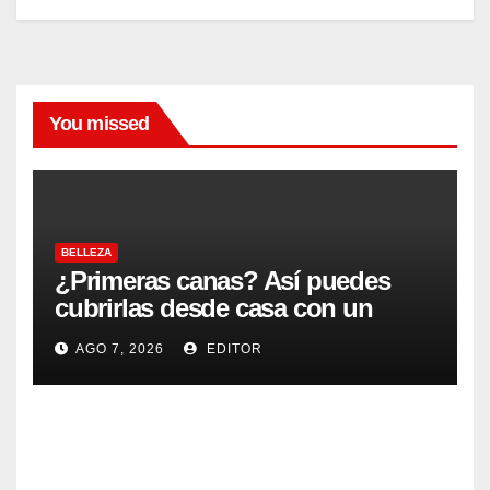
You missed
BELLEZA
¿Primeras canas? Así puedes
cubrirlas desde casa con un
acabado natural
AGO 7, 2026
EDITOR
BELLEZA
Cóm
o
lavar
AGO
tu
cabel
6,