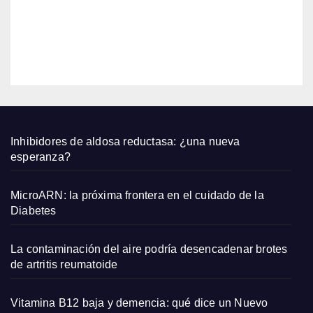
para
prob
EDITOR
ar en
agost
o
2026
Inhibidores de aldosa reductasa: ¿una nueva
esperanza?
MicroARN: la próxima frontera en el cuidado de la
Diabetes
La contaminación del aire podría desencadenar brotes
de artritis reumatoide
Vitamina B12 baja y demencia: qué dice un Nuevo