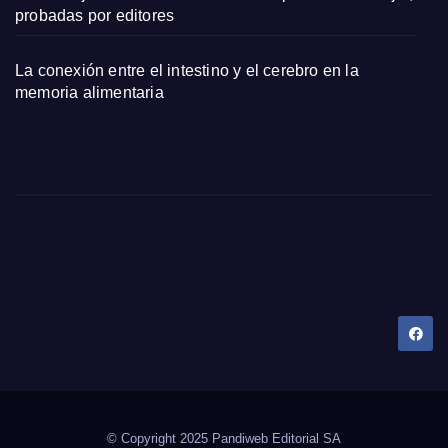
probadas por editores
La conexión entre el intestino y el cerebro en la
memoria alimentaria
Dany Tips
Salud, Belleza, Bienestar y más…
© Copyright 2025 Pandiweb Editorial SA