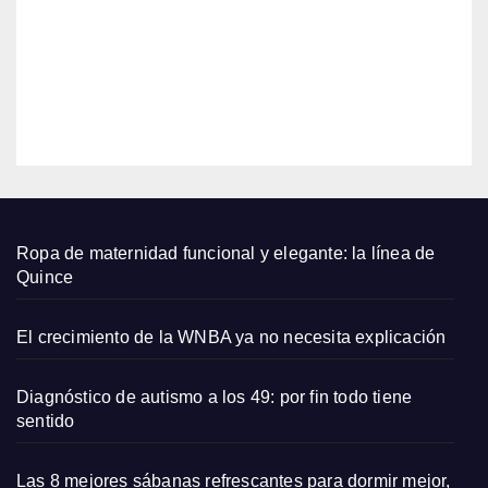
s de
jabalí
2026
para
un
EDITOR
cabel
lo
salud
able
Ropa de maternidad funcional y elegante: la línea de
Quince
El crecimiento de la WNBA ya no necesita explicación
Diagnóstico de autismo a los 49: por fin todo tiene
sentido
Las 8 mejores sábanas refrescantes para dormir mejor,