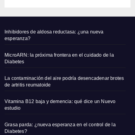
bien
con
sand
alias
plana
Inhibidores de aldosa reductasa: ¿una nueva
s y
esperanza?
capaz
os
MicroARN: la próxima frontera en el cuidado de la
pequ
Diabetes
eños
La contaminación del aire podría desencadenar brotes
de artritis reumatoide
Vitamina B12 baja y demencia: qué dice un Nuevo
estudio
Grasa parda: ¿nueva esperanza en el control de la
Diabetes?