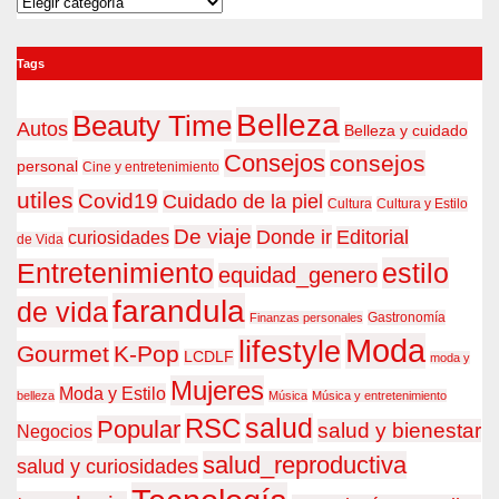
Categorías
Tags
Belleza
Beauty Time
Autos
Belleza y cuidado
Consejos
consejos
personal
Cine y entretenimiento
utiles
Covid19
Cuidado de la piel
Cultura
Cultura y Estilo
De viaje
Donde ir
Editorial
curiosidades
de Vida
estilo
Entretenimiento
equidad_genero
farandula
de vida
Gastronomía
Finanzas personales
Moda
lifestyle
Gourmet
K-Pop
LCDLF
moda y
Mujeres
Moda y Estilo
belleza
Música
Música y entretenimiento
RSC
salud
Popular
salud y bienestar
Negocios
salud_reproductiva
salud y curiosidades