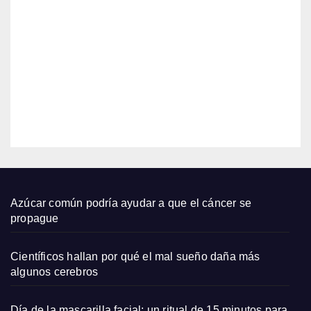
o
dos
2026
AGO
largo
s de
6,
Zara
2026
que
qued
EDITOR
an
bien
con
sand
alias
plana
Azúcar común podría ayudar a que el cáncer se
s y
propague
capaz
os
Científicos hallan por qué el mal sueño daña más
pequ
algunos cerebros
eños
Día de la mascarilla facial: un ritual de 15 minutos para