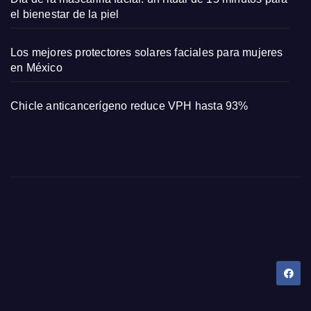
el bienestar de la piel
Los mejores protectores solares faciales para mujeres
en México
Chicle anticancerígeno reduce VPH hasta 93%
Dany Tips
Salud, Belleza, Bienestar y más…