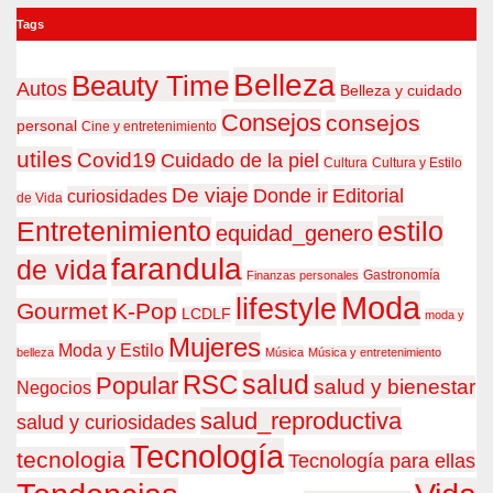
Tags
Belleza
Beauty Time
Autos
Belleza y cuidado
Consejos
consejos
personal
Cine y entretenimiento
utiles
Covid19
Cuidado de la piel
Cultura
Cultura y Estilo
De viaje
Donde ir
Editorial
curiosidades
de Vida
estilo
Entretenimiento
equidad_genero
farandula
de vida
Gastronomía
Finanzas personales
Moda
lifestyle
Gourmet
K-Pop
LCDLF
moda y
Mujeres
Moda y Estilo
belleza
Música
Música y entretenimiento
RSC
salud
Popular
salud y bienestar
Negocios
salud_reproductiva
salud y curiosidades
Tecnología
tecnologia
Tecnología para ellas