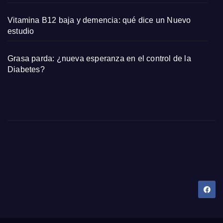
Vitamina B12 baja y demencia: qué dice un Nuevo
estudio
Grasa parda: ¿nueva esperanza en el control de la
Diabetes?
Dany Tips
Salud, Belleza, Bienestar y más…