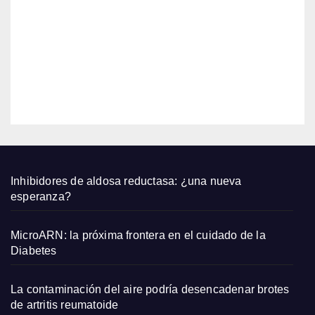
largo
s de
6,
Zara
2026
que
qued
EDITOR
an
bien
con
sand
alias
plana
Inhibidores de aldosa reductasa: ¿una nueva
s y
esperanza?
capaz
os
MicroARN: la próxima frontera en el cuidado de la
pequ
Diabetes
eños
La contaminación del aire podría desencadenar brotes
de artritis reumatoide